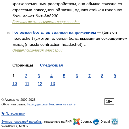
кратковременным расстройством, она обычно связана со
стрессами повседневной жизни, однако стойкая головная
боль может быть&#8230; …
Большая психологическая энциклопедия
Головная боль, вызванная напряжением
— (tension
10
headache ) (смотри головная боль, вызванная сокращением
мышц (muscle contraction headache)) …
Общая психология: глоссарий
Страницы
Следующая
→
1
2
3
4
5
6
7
8
9
10
11
12
13
© Академик, 2000-2026
18+
Обратная связь:
Техподдержка
,
Реклама на сайте
👣 Путешествия
Экспорт словарей на сайты
, сделанные на PHP,
Joomla,
Drupal,
WordPress, MODx.