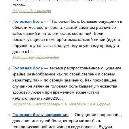
головы …
Энциклопедия Кольера
Головная боль
— I Головная боль болевые ощущения в
7
области мозгового черепа, частый симптом различных
заболеваний и патологических состояний. Боли,
локализующиеся ниже орбитомеатальной линии (идет от
наружного угла глаза к наружному слуховому проходу и
далее к I …
Медицинская энциклопедия
Головная боль
— весьма распространенное ощущение,
8
крайне разнообразное как по своей степени и своему
характеру, так и по своему значению. Как проходящее,
случайное явление головная боль бывает у множества
здоровых людей при временном воздействии
неблагоприятных&#8230; …
Энциклопедический словарь Ф.А. Брокгауза и И.А. Ефрона
Головная боль напряжения
— Ощущение напряжения,
9
давления или тупой боли, которая может быть
генерализованной или чаще в виде полосы . Будучи