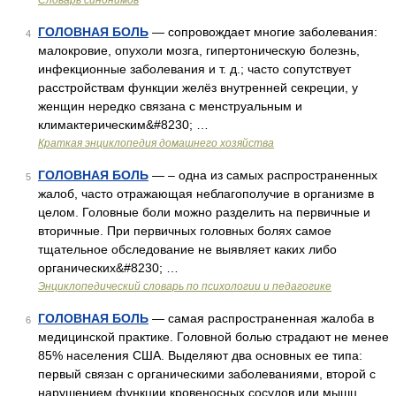
Словарь синонимов
ГОЛОВНАЯ БОЛЬ
— сопровождает многие заболевания:
4
малокровие, опухоли мозга, гипертоническую болезнь,
инфекционные заболевания и т. д.; часто сопутствует
расстройствам функции желёз внутренней секреции, у
женщин нередко связана с менструальным и
климактерическим&#8230; …
Краткая энциклопедия домашнего хозяйства
ГОЛОВНАЯ БОЛЬ
— – одна из самых распространенных
5
жалоб, часто отражающая неблагополучие в организме в
целом. Головные боли можно разделить на первичные и
вторичные. При первичных головных болях самое
тщательное обследование не выявляет каких либо
органических&#8230; …
Энциклопедический словарь по психологии и педагогике
ГОЛОВНАЯ БОЛЬ
— самая распространенная жалоба в
6
медицинской практике. Головной болью страдают не менее
85% населения США. Выделяют два основных ее типа:
первый связан с органическими заболеваниями, второй с
нарушением функции кровеносных сосудов или мышц